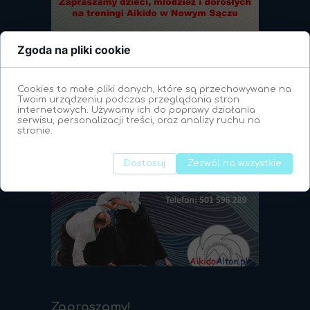
Zgoda na pliki cookie
Cookies to małe pliki danych, które są przechowywane na
Twoim urządzeniu podczas przeglądania stron
internetowych. Używamy ich do poprawy działania
serwisu, personalizacji treści, oraz analizy ruchu na
stronie.
Dostosuj
Zezwól na wszystkie
Zapraszamy!