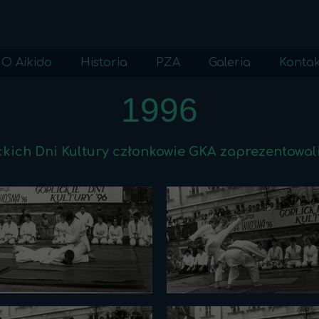
O Aikido
Historia
PZA
Galeria
Kontak
Aikido
Aikido w Nowym Sączu
2023 galeria
1996
Onegae shimasu
Aikido w Polsce
2022 galeria
Etykieta Dojo
2021 galeria
lickich Dni Kultury członkowie GKA zaprezentowal
Słownik
2020 galeria
Egzaminy dan
2019 galeria
Egzaminy kyu
2018 galeria
Filozofia
2017 galeria
2016 galeria
2015 galeria
2014 galeria