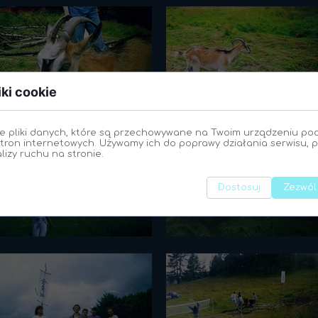
1988 galeria
1987 galeria
1986 galeria
1985 galeria
iki cookie
1984 galeria
1983 galeria
e pliki danych, które są przechowywane na Twoim urządzeniu po
tron internetowych. Używamy ich do poprawy działania serwisu, p
1982 galeria
alizy ruchu na stronie.
Dostosuj
Zezwól