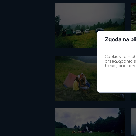
Zgoda na pl
Cookies to mał
przeglądania s
treści, oraz an