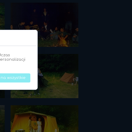
dczas
ersonalizacji
 na wszystkie