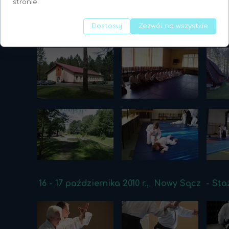
stronie.
Dostosuj
Zezwól na wszystkie
25-29 sierpnia 2010 r., Golkowice - I Letnia 
16 - 17 października 2010 r., Nowy Sącz - St