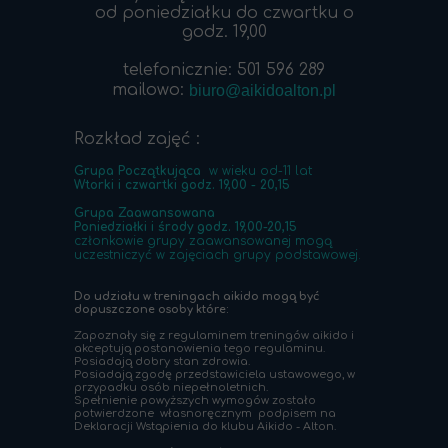
od poniedziałku do czwartku o
godz. 19,00
telefonicznie: 501 596 289
mailowo:
biuro@aikidoalton.pl
Rozkład zajęć :
Grupa Początkująca
w wieku od-11 lat
Wtorki i czwartki godz. 19,00 - 20,15
Grupa Zaawansowana
Poniedziałki i środy godz. 19,00-20,15
członkowie grupy zaawansowanej mogą
uczestniczyć w zajęciach grupy podstawowej.
Do udziału w treningach aikido mogą być
dopuszczone osoby które:
Zapoznały się z regulaminem treningów aikido i
akceptują postanowienia tego regulaminu.
Posiadają dobry stan zdrowia.
Posiadają zgodę przedstawiciela ustawowego, w
przypadku osób niepełnoletnich.
Spełnienie powyższych wymogów zostało
potwierdzone własnoręcznym podpisem na
Deklaracji Wstąpienia do klubu Aikido - Alton.