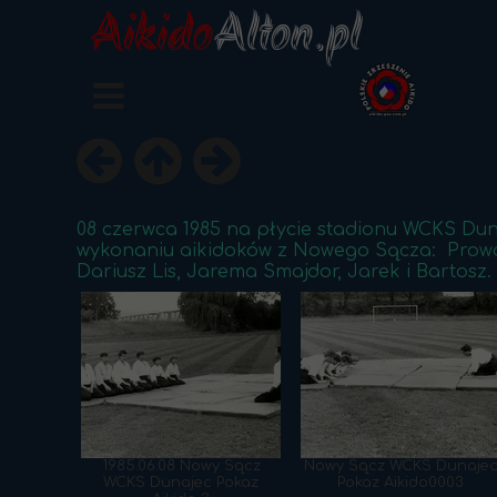
Aikido
Alton.pl
08 czerwca 1985 na płycie stadionu WCKS Duna
wykonaniu aikidoków z Nowego Sącza: Prowad
Dariusz Lis, Jarema Smajdor, Jarek i Bartosz
1985.06.08 Nowy Sącz
Nowy Sącz WCKS Dunaje
WCKS Dunajec Pokaz
Pokaz Aikido0003