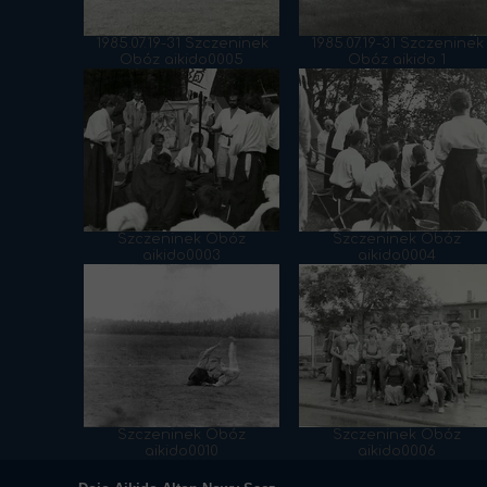
1985.07.19-31 Szczeninek
1985.07.19-31 Szczeninek
Obóz aikido0005
Obóz aikido 1
Szczeninek Obóz
Szczeninek Obóz
aikido0003
aikido0004
Szczeninek Obóz
Szczeninek Obóz
aikido0010
aikido0006