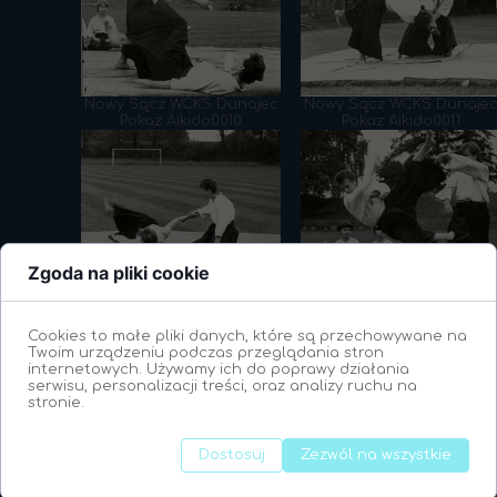
Nowy Sącz WCKS Dunajec
Nowy Sącz WCKS Dunaje
Pokaz Aikido0010
Pokaz Aikido0011
Zgoda na pliki cookie
Nowy Sącz WCKS Dunajec
Nowy Sącz WCKS Dunaje
Pokaz Aikido0015
Pokaz Aikido0016
Cookies to małe pliki danych, które są przechowywane na
Twoim urządzeniu podczas przeglądania stron
internetowych. Używamy ich do poprawy działania
serwisu, personalizacji treści, oraz analizy ruchu na
stronie.
Dostosuj
Zezwól na wszystkie