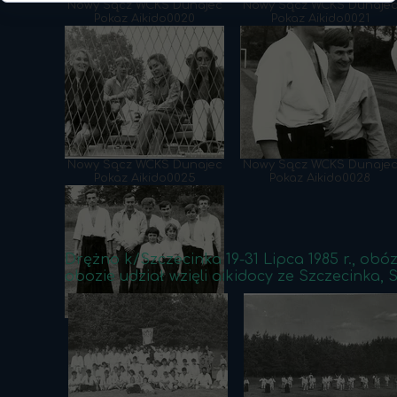
Nowy Sącz WCKS Dunajec
Nowy Sącz WCKS Dunaje
Pokaz Aikido0020
Pokaz Aikido0021
Nowy Sącz WCKS Dunajec
Nowy Sącz WCKS Dunaje
Pokaz Aikido0025
Pokaz Aikido0028
Drężno k/Szczecinka 19-31 Lipca 1985 r., ob
obozie udział wzięli aikidocy ze Szczecinka
1985.06.08 Nowy Sącz
WCKS Dunajec Pokaz
Aikido 5