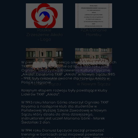
Polskie
PZA Uznanie
Zrzeszenie Aikido
Hombu
- Logo
W pierwszych latach sekcja aikido działała w ramach
TKKF „Osiedle”, następnie od lipca 1985 roku jako
Ognisko Towarzystwa Krzewienia Kultury Fizycznej
„Aikido”. Działania TKKF „Aikido” w Nowym Sączu 1985
2010 maj - I Staż
2010 maj - I Staż
– 1998, były niezwykle owocne dla rozwoju Aikido w
PZA z M Holland
PZA z M Holland
Polsce i regionie.
w Nowym Sączu
w Nowym Sączu
Kolejnym etapem rozwoju były powstające kluby
Liderów TKKF „Aikido”:
W 1993 roku Marian Górka otworzył Ognisko TKKF
Koyama a następnie klub dla studentów w
Państwowej Wyższej Szkole Zawodowej w Nowym
Sączu który działa do dnia dzisiejszego,
instruktorem jest uczeń Mariana Górki - Marek
Śledziński 2 dan.
W 1994 roku Dariusz Łęczycki zaczął prowadzić
treningi w Gorlicach oraz inicjował powstanie