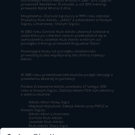
Gorlickiego Klubu Aikido, w latach 2000 - 2012 zajęcia
prowadził Waldemar Środulski, a od 2012 treningi
prowadzi Rafał Wrona 2 dna.
Magdalena i Dariusz Łęczyccy w 1995 roku założyli
Prywatny Klub Aikido – „Alton” z oddziałami w Nowym
Sączu, Limanowej i Starym Sączu.
W 2002 roku Gorlicki Klub Aikido utworzył oddział w
Jaśle który po czterech latach przekształcił się w
samodzielny Jasielski Klub Aikido w którym od
początku treningi prowadził Bogusław Tabor.
Powstające kluby od początku działalności
prowadzą ścisła współpracę dla dobra rozwoju
Aikido.
W 2009 roku, przedstawiciele klubów podjęli decyzję o
powołaniu własnej organizacji.
Polskie Zrzeszenie Aikido powstało 27 lutego 2010
roku w Nowym Sączu. Założycielami PZA byli aikidocy
z sześciu klubów:
· Aikido Alton Nowy Sącz
· Międzyinstytutowa Sekcja Aikido przy PWSZ w
Nowym Sączu
· Aikido Alton Limanowa
· Gorlicki Klub Aikido
· Jasielski Klub Aikido
· Klub Aikido Stary Sącz
PZA jest organizacją demokratyczną o zasięgu