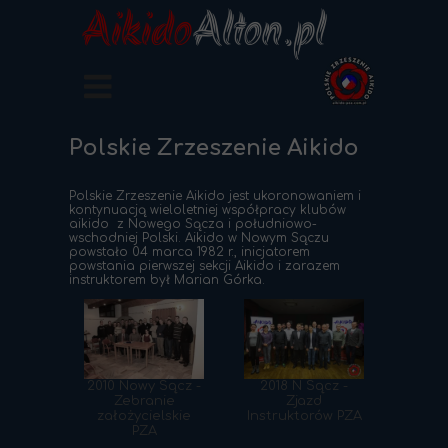
Aikido
Alton.pl
Polskie Zrzeszenie Aikido
Polskie Zrzeszenie Aikido jest ukoronowaniem i
kontynuacją wieloletniej współpracy klubów
aikido z Nowego Sącza i południowo-
wschodniej Polski. Aikido w Nowym Sączu
powstało 04 marca 1982 r., inicjatorem
powstania pierwszej sekcji Aikido i zarazem
instruktorem był Marian Górka.
2010 Nowy Sącz -
2018 N Sącz -
Zebranie
Zjazd
założycielskie
Instruktorów PZA
PZA