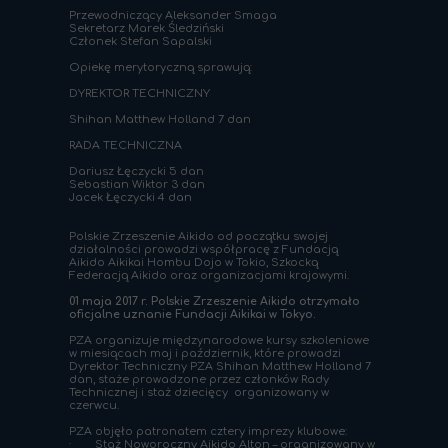
Przewodniczący Aleksander Smaga
Sekretarz Marek Śledziński
Członek Stefan Sapalski
Opiekę merytoryczną sprawują:
DYREKTOR TECHNICZNY
Shihan Matthew Holland 7 dan
RADA TECHNICZNA
Dariusz Łęczycki 5 dan
Sebastian Wiktor 3 dan
Jacek Łęczycki 4 dan
Polskie Zrzeszenie Aikido od początku swojej
działalności prowadzi współpracę z Fundacją
Aikido Aikikai Hombu Dojo w Tokio, Szkocką
Federacją Aikido oraz organizacjami krajowymi.
01 maja 2017 r. Polskie Zrzeszenie Aikido otrzymało
oficjalne uznanie Fundacji Aikikai w Tokyo.
PZA organizuje międzynarodowe kursy szkoleniowe
w miesiącach maj i październik, które
prowadzi
Dyrektor Techniczny PZA Shihan Matthew Holland 7
dan, staże prowadzone przez członków Rady
Technicznej i staż dziecięcy organizowany w
czerwcu.
PZA objęło patronatem cztery imprezy klubowe:
· Staż Noworoczny Aikido Alton – organizowany w