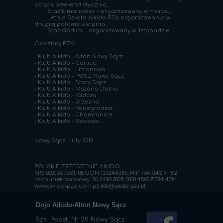
ostatni weekend stycznia,
· Staż Limanowski – organizowany w marcu,
· Letnia Szkoła Aikido PZA organizowania w
drugiej połowie sierpnia.
· Staż Gorlicki – organizowany w listopadzie,
Oddziały PZA:
- Klub Aikido - Alton Nowy Sącz
- Klub Aikido - Gorlice
- Klub Aikido - Limanowa
- Klub Aikido - PWSZ Nowy Sącz
- Klub Aikido - Stary Sącz
- Klub Aikido - Mszana Dolna
- Klub Aikido - Kadcza
- Klub Aikido - Brzezna
- Klub Aikido - Podegrodzie
- Klub Aikido - Chomranice
- Klub Aikido - Bobowa
Nowy Sącz - luty 2018
POLSKIE ZRZESZENIE AIKIDO
KRS 0000357331, REGON 121246380, NIP 734 343 91 82
rachunek bankowy: 76 2490 0005 0000 4500 5794 4094
www.aikido-pza.com.pl,
info@aikido-pza.pl
Dojo Aikido-Alton Nowy Sącz
Szk. Podst. Nr 20 Nowy Sącz