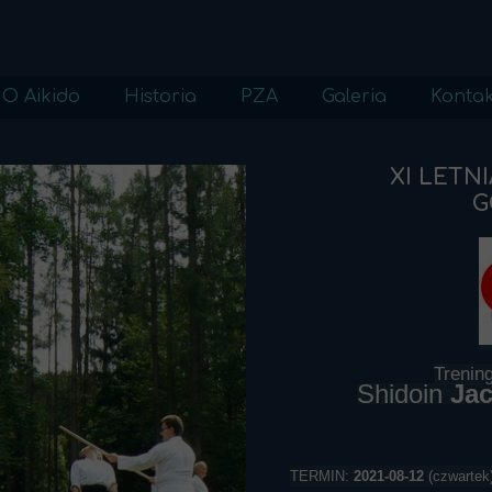
O Aikido
Historia
PZA
Galeria
Kontak
Aikido
Aikido w Nowym Sączu
2023 galeria
XI LETN
Onegae shimasu
Aikido w Polsce
2022 galeria
G
Etykieta Dojo
2021 galeria
Słownik
2020 galeria
Egzaminy dan
2019 galeria
Egzaminy kyu
2018 galeria
Filozofia
2017 galeria
Trening
Shidoin
Jac
2016 galeria
2015 galeria
TERMIN:
2021-08-12
(czwartek
2014 galeria