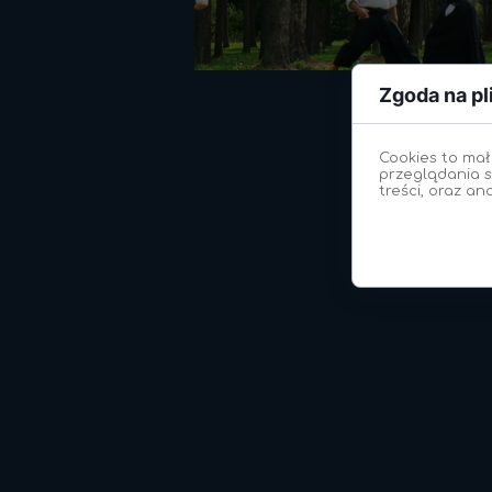
Zgoda na pl
Cookies to mał
przeglądania s
treści, oraz an