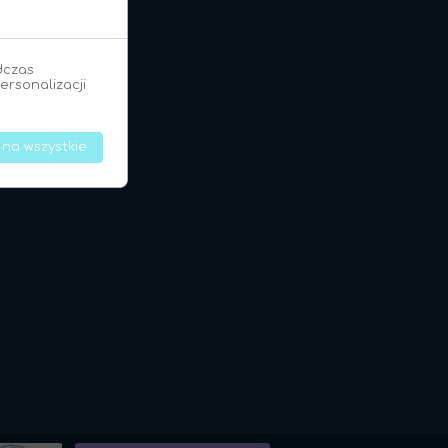
dczas
ersonalizacji
 na wszystkie