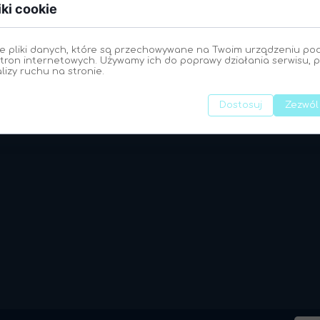
iki cookie
godz. 19:00 - 20:15
2013 galeria
2012 galeria
e pliki danych, które są przechowywane na Twoim urządzeniu po
Zapraszamy!
tron internetowych. Używamy ich do poprawy działania serwisu, p
2011 galeria
alizy ruchu na stronie.
2010 galeria
Dostosuj
Zezwól
2009 galeria
2008 galeria
2007 galeria
2006 galeria
2005 galeria
2004 galeria
2003 galeria
2002 galeria
2001 galeria