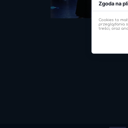
Zgoda na pl
Cookies to mał
przeglądania s
treści, oraz an