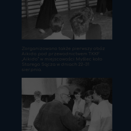
Zorganizowano także pierwszy obóz
Aikido pod przewodnictwem TKKF
„Aikido” w miejscowości Myślec koło
Starego Sącza w dniach 22-31
sierpnia.