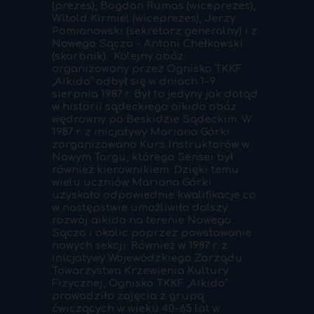
(prezes), Bogdan Rumas (wiceprezes),
Witold Kirmiel (wiceprezes), Jerzy
Pomianowski (sekretarz generalny) i z
Nowego Sącza - Antoni Chełkowski
(skarbnik). Kolejny obóz
organizowany przez Ognisko TKKF
„Aikido” odbył się w dniach 1-9
sierpnia 1987 r. Był to jedyny jak dotąd
w historii sądeckiego aikido obóz
wędrowny po Beskidzie Sądeckim. W
1987 r. z inicjatywy Mariana Górki
zorganizowano Kurs Instruktorów w
Nowym Targu, którego Sensei był
również kierownikiem. Dzięki temu
wielu uczniów Mariana Górki
uzyskało odpowiednie kwalifikacje co
w następstwie umożliwiło dalszy
rozwój aikido na terenie Nowego
Sącza i okolic poprzez powstawanie
nowych sekcji. Również w 1987 r. z
inicjatywy Wojewódzkiego Zarządu
Towarzystwa Krzewienia Kultury
Fizycznej, Ognisko TKKF „Aikido”
prowadziło zajęcia z grupą
ćwiczących w wieku 40-65 lat w