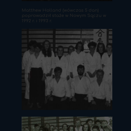
Matthew Holland (wówczas 5 dan)
poprowadził staże w Nowym Sączu w
1992 r. i 1993 r.