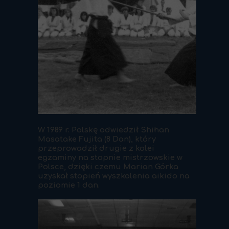
W 1989 r. Polskę odwiedził Shihan
Masatake Fujita (8 Dan), który
przeprowadził drugie z kolei
egzaminy na stopnie mistrzowskie w
Polsce, dzięki czemu Marian Górka
uzyskał stopień wyszkolenia aikido na
poziomie 1 dan.