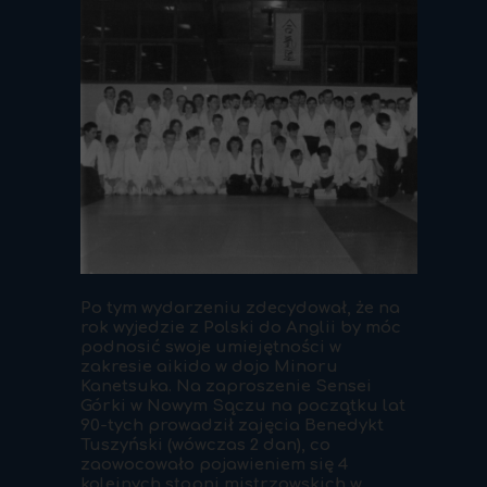
Po tym wydarzeniu zdecydował, że na
rok wyjedzie z Polski do Anglii by móc
podnosić swoje umiejętności w
zakresie aikido w dojo Minoru
Kanetsuka. Na zaproszenie Sensei
Górki w Nowym Sączu na początku lat
90-tych prowadził zajęcia Benedykt
Tuszyński (wówczas 2 dan), co
zaowocowało pojawieniem się 4
kolejnych stopni mistrzowskich w