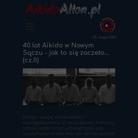
Aikido
Alton.pl
25 maja 2022
40 lat Aikido w Nowym
Sączu - jak to się zaczeło...
(cz.II)
Dzięki swojej osobowości i
zaangażowaniu w rozpowszechnianiu
sztuki walki oraz umiejętnościom
dyplomatycznym Marian Górka został