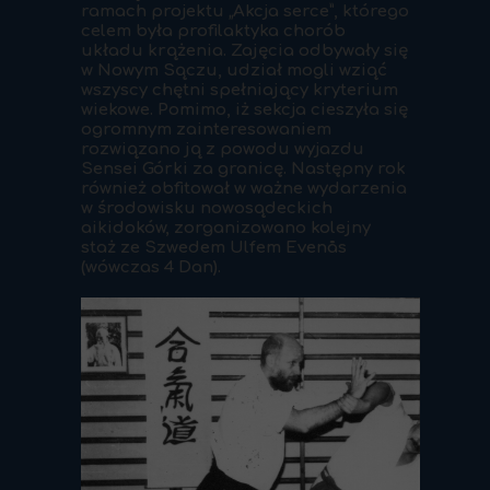
ramach projektu „Akcja serce”, którego
celem była profilaktyka chorób
układu krążenia. Zajęcia odbywały się
w Nowym Sączu, udział mogli wziąć
wszyscy chętni spełniający kryterium
wiekowe. Pomimo, iż sekcja cieszyła się
ogromnym zainteresowaniem
rozwiązano ją z powodu wyjazdu
Sensei Górki za granicę. Następny rok
również obfitował w ważne wydarzenia
w środowisku nowosądeckich
aikidoków, zorganizowano kolejny
staż ze Szwedem Ulfem Evenås
(wówczas 4 Dan).