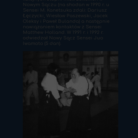
Nowym Sączu (na shodan w 1990 r. u
Sensei M. Kanetsuka zdali: Dariusz
Łęczycki, Wiesław Paszewski, Jacek
Oleksy i Paweł Bulanda) a następnie
nawiązaniem kontaktów z Sensei
Matthew Holland. W 1991 r. i 1992 r.
odwiedzał Nowy Sącz Sensei Juo
Iwamoto (5 dan).