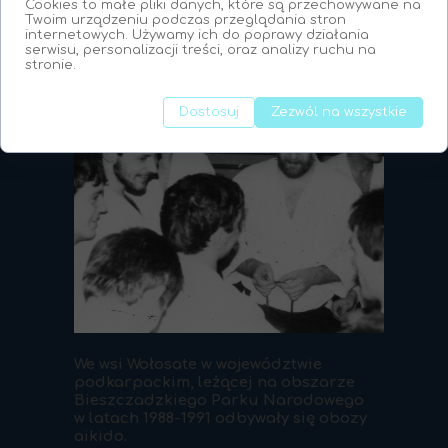
Cookies to małe pliki danych, które są przechowywane na
Twoim urządzeniu podczas przeglądania stron
internetowych. Używamy ich do poprawy działania
serwisu, personalizacji treści, oraz analizy ruchu na
stronie.
Dostosuj
Zezwól na wszystkie
We wsi Wołosate w województwie
podkarpackim, leżącej na obszarze
Bieszczadzkiego Parku Narodowego
w latach 1988-1991 odbywały się obozy
aikido.